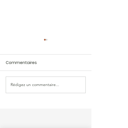
Commentaires
Créez un superbe blog
Rédigez un commentaire...
Bloguez d'où q
soyez