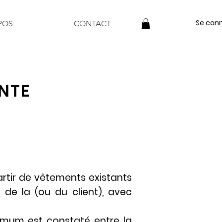
Se con
POS
CONTACT
NTE
artir de vêtements existants
de la (ou du client), avec
imum est constaté entre la