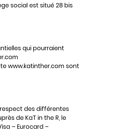
e social est situé 28 bis
tielles qui pourraient
er.com
site www.katinther.com sont
 respect des différentes
ès de KaT in the R, le
 Visa – Eurocard –