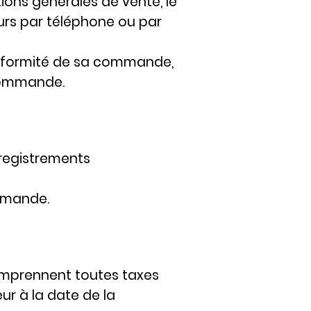
ons générales de vente, le
ours par téléphone ou par
conformité de sa commande,
 commande.
nregistrements
ommande.
omprennent toutes taxes
eur à la date de la