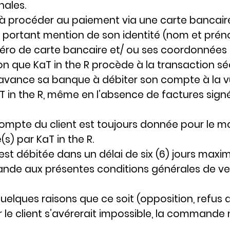
nales.
 à procéder au paiement via une carte bancaire
t portant mention de son identité (nom et prén
o de carte bancaire et/ ou ses coordonnées ba
n que KaT in the R procède à la transaction sé
r avance sa banque à débiter son compte à la 
T in the R, même en l’absence de factures signé
compte du client est toujours donnée pour le m
(s) par KaT in the R.
 est débitée dans un délai de six (6) jours max
nde aux présentes conditions générales de vent
uelques raisons que ce soit (opposition, refus 
le client s’avérerait impossible, la commande 