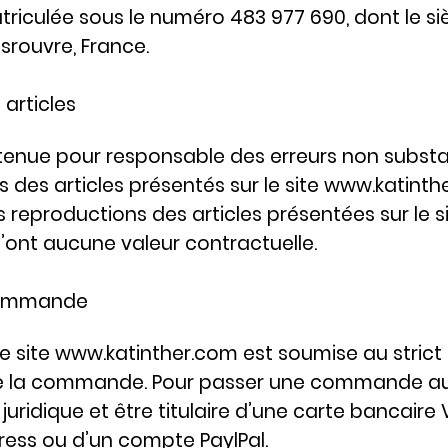
riculée sous le numéro 483 977 690, dont le sièg
srouvre, France.
 articles
e tenue pour responsable des erreurs non substan
s des articles présentés sur le site
www.katinth
 reproductions des articles présentées sur le 
 n’ont aucune valeur contractuelle.
 commande
e site
www.katinther.com
est soumise au strict
e la commande. Pour passer une commande aupr
 juridique et être titulaire d’une carte bancaire
ess ou d’un compte PaylPal.