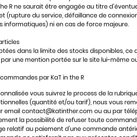
 the R ne saurait être engagée au titre d’éven
net (rupture du service, défaillance de connexion
us informatiques) ni en cas de force majeure.
articles
s dans la limite des stocks disponibles, ce do
 une mention portée sur le site lui-même ou pa
s commandes par KaT in the R
nnalisée vous suivrez le process de la rubri
onnelles (quantité et/ou tarif), nous vous re
ar email
contact@katinther.com
ou au par télé
lement la possibilité de refuser toute command
itige relatif au paiement d’une commande antéri