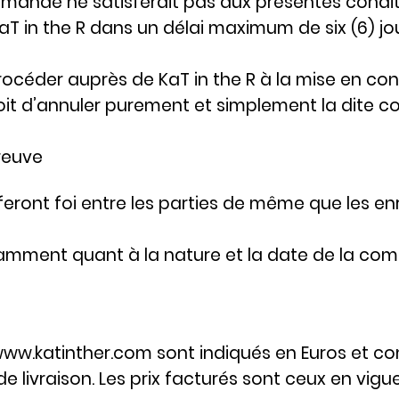
mande ne satisferait pas aux présentes conditi
KaT in the R dans un délai maximum de six (6) j
 procéder auprès de KaT in the R à la mise en 
droit d’annuler purement et simplement la dite
reuve
 feront foi entre les parties de même que les e
notamment quant à la nature et la date de la c
ww.katinther.com
sont indiqués en Euros et c
de livraison. Les prix facturés sont ceux en vigu