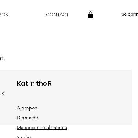
Se con
POS
CONTACT
t.
Kat in the R
KaT Collages
A propos
Démarche
Matières et réalisations
Studio