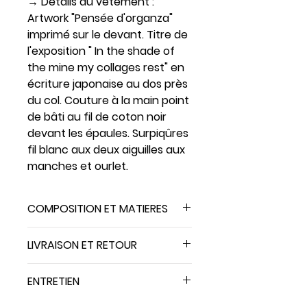
→ Détails du vêtement :
Artwork "Pensée d'organza"
imprimé sur le devant. Titre de
l'exposition " In the shade of
the mine my collages rest" en
écriture japonaise au dos près
du col. Couture à la main point
de bâti au fil de coton noir
devant les épaules. Surpiqûres
fil blanc aux deux aiguilles aux
manches et ourlet.
COMPOSITION ET MATIERES
100% coton biologique, filé et
LIVRAISON ET RETOUR
peigné. 180 g.
Impression avec des encres à base
Le montant des frais de livraison est
d'eau.
ENTRETIEN
offert pour les commandes pour la
France et est à la charge de
Décoloration : Non