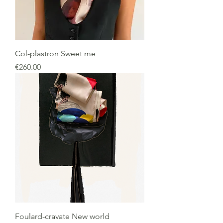
Col-plastron Sweet me
価格
€260.00
Foulard-cravate New world