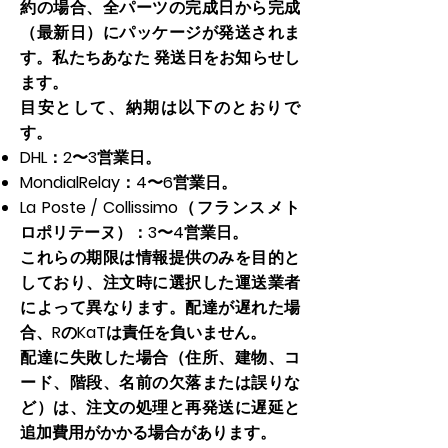
約の場合、全パーツの完成日から完成
（最新日）にパッケージが発送されま
す。私たちあなた
発送日をお知らせし
ます。
目安として、納期は以下のとおりで
す。
DHL：2〜3営業日。
MondialRelay：4〜6営業日。
La Poste / Collissimo（フランスメト
ロポリテーヌ）：3〜4営業日。
これらの期限は情報提供のみを目的と
しており、注文時に選択した運送業者
によって異なります。配達が遅れた場
合、RのKaTは責任を負いません。
配達に失敗した場合（住所、建物、コ
ード、階段、名前の欠落または誤りな
ど）は、注文の処理と再発送に遅延と
追加費用がかかる場合があります。